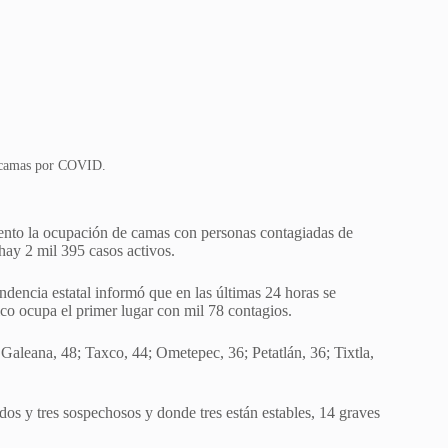
 camas por COVID.
iento la ocupación de camas con personas contagiadas de
ay 2 mil 395 casos activos.
ndencia estatal informó que en las últimas 24 horas se
co ocupa el primer lugar con mil 78 contagios.
Galeana, 48; Taxco, 44; Ometepec, 36; Petatlán, 36; Tixtla,
dos y tres sospechosos y donde tres están estables, 14 graves